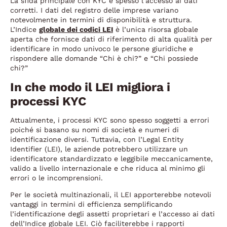
La sfida principale con KYC è spesso l’accesso ai dati
corretti. I dati del registro delle imprese variano
notevolmente in termini di disponibilità e struttura.
L’Indice
globale dei codici LEI
è l’unica risorsa globale
aperta che fornisce dati di riferimento di alta qualità per
identificare in modo univoco le persone giuridiche e
rispondere alle domande “Chi è chi?” e “Chi possiede
chi?”
In che modo il LEI migliora i
processi KYC
Attualmente, i processi KYC sono spesso soggetti a errori
poiché si basano su nomi di società e numeri di
identificazione diversi. Tuttavia, con l’Legal Entity
Identifier (LEI), le aziende potrebbero utilizzare un
identificatore standardizzato e leggibile meccanicamente,
valido a livello internazionale e che riduca al minimo gli
errori o le incomprensioni.
Per le società multinazionali, il LEI apporterebbe notevoli
vantaggi in termini di efficienza semplificando
l’identificazione degli assetti proprietari e l’accesso ai dati
dell’Indice globale LEI. Ciò faciliterebbe i rapporti