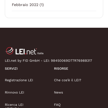
Febbraio 2022
(1)
LEI.net by FID GmbH - LEI:
98450069D77R7698B317
SERVIZI
RISORSE
Registrazione LEI
Che cos’è il LEI?
Rinnovo LEI
News
Ricerca LEI
FAQ